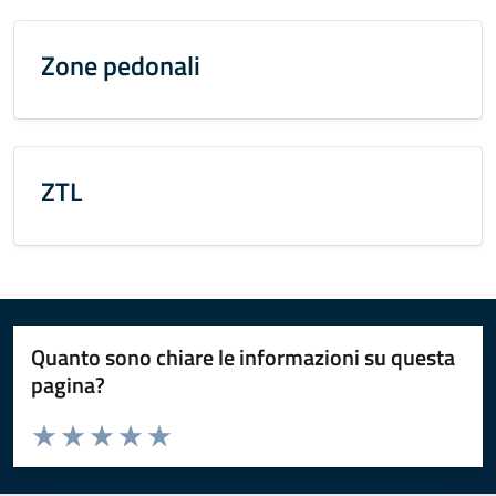
Zone pedonali
ZTL
Quanto sono chiare le informazioni su questa
pagina?
Valuta da 1 a 5 stelle la pagina
Valuta 1 stelle su 5
Valuta 2 stelle su 5
Valuta 3 stelle su 5
Valuta 4 stelle su 5
Valuta 5 stelle su 5