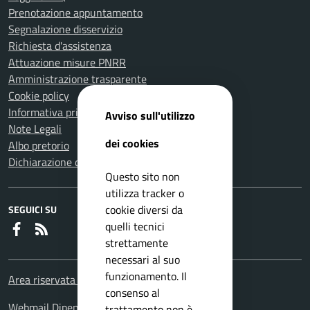
Prenotazione appuntamento
Segnalazione disservizio
Richiesta d'assistenza
Attuazione misure PNRR
Amministrazione trasparente
Cookie policy
Informativa privacy
Avviso sull'utilizzo
Note Legali
dei cookies
Albo pretorio
Dichiarazione di accessibilità
Questo sito non
utilizza tracker o
cookie diversi da
SEGUICI SU
quelli tecnici
Faceboook
RSS
strettamente
necessari al suo
funzionamento. Il
Area riservata Dipendenti
consenso al
Webmail Dipendenti
trattamento non è