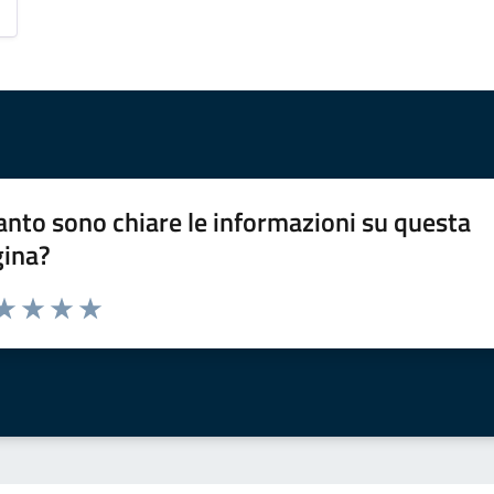
nto sono chiare le informazioni su questa
gina?
da 1 a 5 stelle la pagina
a 1 stelle su 5
aluta 2 stelle su 5
Valuta 3 stelle su 5
Valuta 4 stelle su 5
Valuta 5 stelle su 5