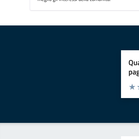
Qua
pa
Valuta 
Valut
V