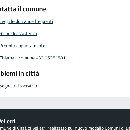
tatta il comune
Leggi le domande frequenti
Richiedi assistenza
Prenota appuntamento
Chiama il comune +39 06961581
blemi in città
Segnala disservizio
elletri
comune di Città di Velletri realizzato sul nuovo modello Comuni di De