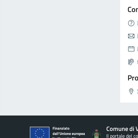
Con
Pro
Comune di V
Il portale del 