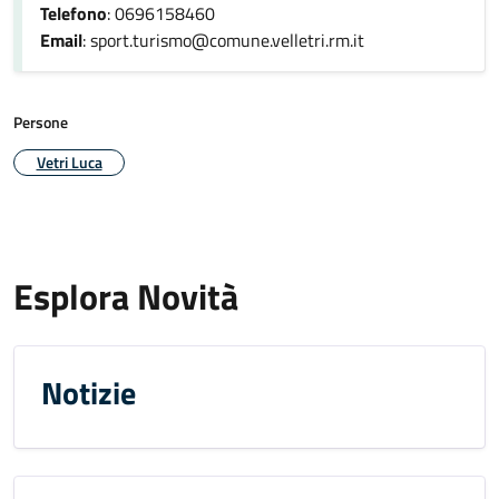
Telefono
: 0696158460
Email
: sport.turismo@comune.velletri.rm.it
Persone
Vetri Luca
Esplora Novità
Notizie