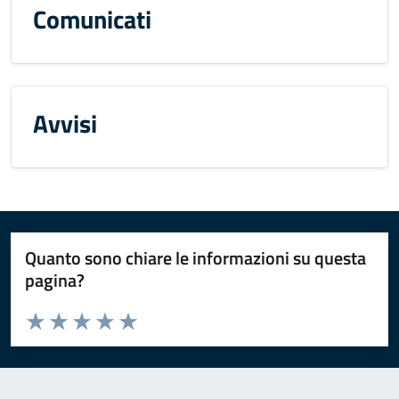
Comunicati
Avvisi
Quanto sono chiare le informazioni su questa
pagina?
Valuta da 1 a 5 stelle la pagina
Valuta 1 stelle su 5
Valuta 2 stelle su 5
Valuta 3 stelle su 5
Valuta 4 stelle su 5
Valuta 5 stelle su 5