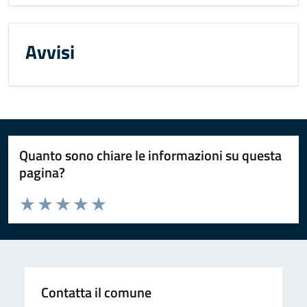
Avvisi
Quanto sono chiare le informazioni su questa
pagina?
Valuta da 1 a 5 stelle la pagina
Valuta 1 stelle su 5
Valuta 2 stelle su 5
Valuta 3 stelle su 5
Valuta 4 stelle su 5
Valuta 5 stelle su 5
Contatta il comune