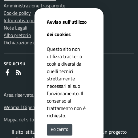
Amministrazione trasparente
Cookie policy
Informativa privacy
Avviso sull'utilizzo
Note Legali
dei cookies
Albo pretorio
Dichiarazione di accessibilità
Questo sito non
utilizza tracker o
cookie diversi da
SEGUICI SU
quelli tecnici
Faceboook
RSS
strettamente
necessari al suo
funzionamento. Il
Area riservata Dipendenti
consenso al
Webmail Dipendenti
trattamento non è
richiesto.
Mappa del sito
HO CAPITO
Il sito istituzionale del Comune di Velletri è un progetto